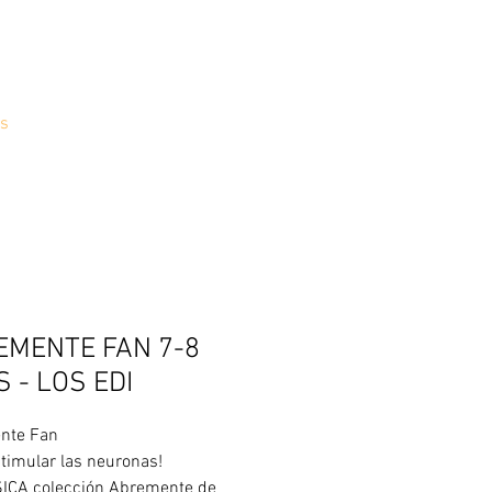
s
EMENTE FAN 7-8
 - LOS EDI
nte Fan
stimular las neuronas!
ICA colección Abremente de