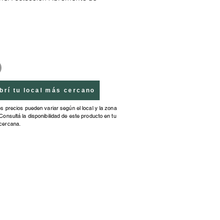
as y respuestas llega renovada,
evo nombre, DIVERTIDOS
jes y contenido actualizado para
r jugando.
te Fan una colección con
s de fans en todo el mundo.
ya sos fan de Abremente?
brí tu local más cercano
os precios pueden variar según el local y la zona
Consultá la disponibilidad de este producto en tu
cercana.