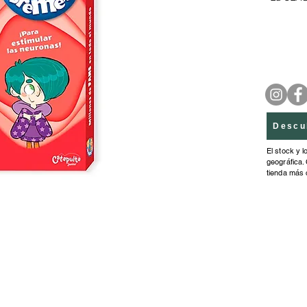
pregunt
con nu
persona
aprende
Abremen
millone
¿Y vos 
Descu
El stock y l
geográfica. 
tienda más 