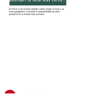
Descubrí tu local más cercano
El stock y los precios pueden variar según el local y la
zona geográfica. Consultá la disponibilidad de este
producto en tu tienda más cercana.
Tiendas
Franquicias