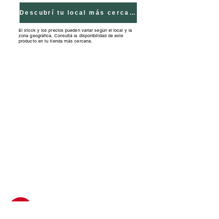
Descubrí tu local más cercano
El stock y los precios pueden variar según el local y la
zona geográfica. Consultá la disponibilidad de este
producto en tu tienda más cercana.
Tiendas