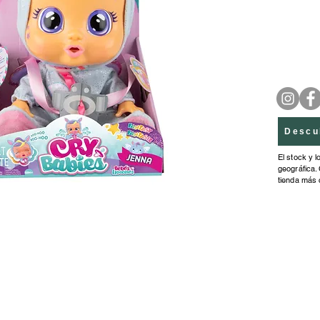
nadie l
Descu
El stock y l
geográfica. 
tienda más 