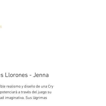
s
s Llorones - Jenna
eíble realismo y diseño de una Cry
 potenciará a través del juego su
ad imaginativa. Sus lágrimas
ras y sus gestos harán que