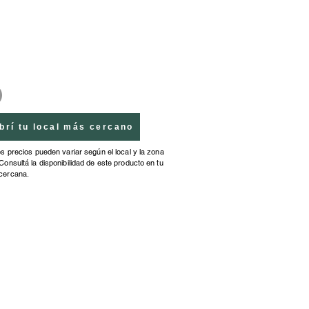
es deje de prestar atención.
brí tu local más cercano
os precios pueden variar según el local y la zona
Consultá la disponibilidad de este producto en tu
cercana.