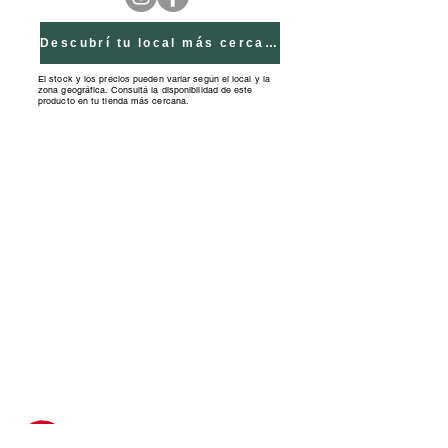
directa durante 3 minutos. Se 
apaga la luz, las fichas se hacen 
Descubrí tu local más cercano
visibles."
El stock y los precios pueden variar según el local y la
zona geográfica. Consultá la disponibilidad de este
producto en tu tienda más cercana.
Tiendas