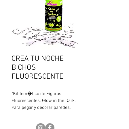
CREA TU NOCHE
BICHOS
FLUORESCENTE
"Kit tem�tico de Figuras 
Fluorescentes. Glow in the Dark. 
Para pegar y decorar paredes. 
Para armar titeres que brillan en la 
oscuridad. Las fichas se cargan 
exponiendo a una fuente de luz 