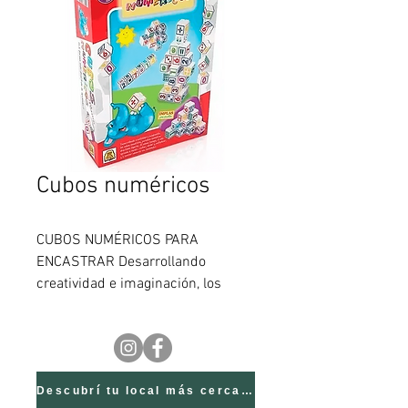
Cubos numéricos
CUBOS NUMÉRICOS PARA
ENCASTRAR Desarrollando
creatividad e imaginación, los
cubos numéricos, permiten
encastrar divertidas figuras. Al
mismo tiempo, el niño aprende a
sumar, restar, dividir y multiplicar;
y asociar números con cantidades.
Descubrí tu local más cercano