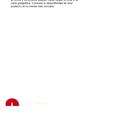
El stock y los precios pueden variar según el local y la
zona geográfica. Consultá la disponibilidad de este
producto en tu tienda más cercana.
Tiendas
Franquicias