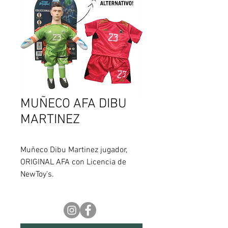
MUÑECO AFA DIBU
MARTINEZ
Muñeco Dibu Martinez jugador,
ORIGINAL AFA con Licencia de
NewToy's.
Prepárate para alentar a la
seleccion teniendo todos los
muñecos de la colección!
Muñeco de tela, con cabeza de