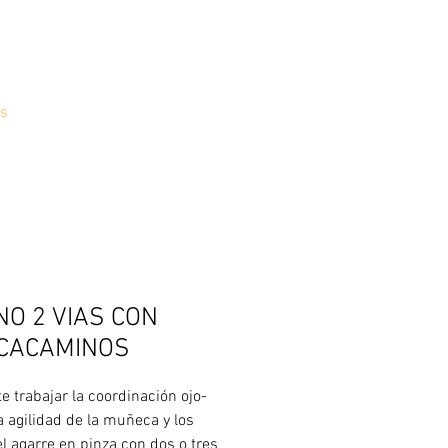
s
O 2 VIAS CON
CACAMINOS
e trabajar la coordinación ojo-
a agilidad de la muñeca y los
el agarre en pinza con dos o tres