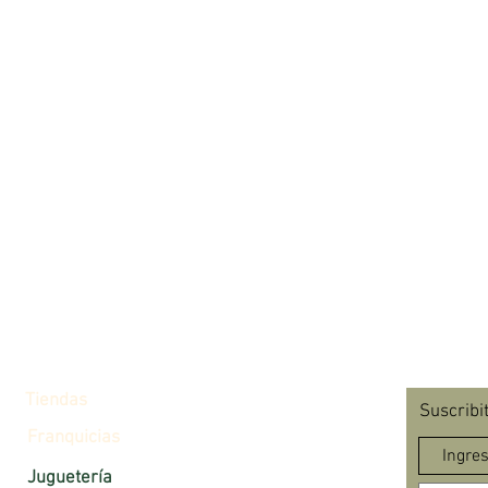
Alto (m
Perímet
Tiendas
Suscribi
Franquicias
Juguetería