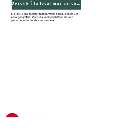
puntas forradas.Edad
Descubrí tu local más cercano
recomendad. + 6 meses Medidas:
El stock y los precios pueden variar según el local y la
zona geográfica. Consultá la disponibilidad de este
Alto: 25 cm.Ancho: 25 cm.
producto en tu tienda más cercana.
Profundidad: 12 cm.
Tiendas