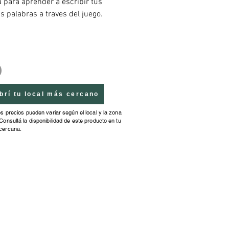
 para aprender a escribir tus 
 palabras a traves del juego. 
compa�ado de un rotulador 
e para que la diversi�n nunca 
brí tu local más cercano
os precios pueden variar según el local y la zona
Consultá la disponibilidad de este producto en tu
cercana.