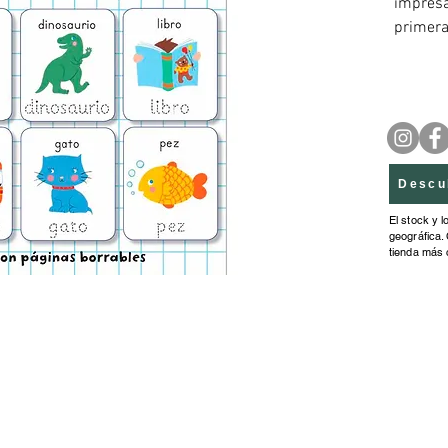
impresa
primeras
Viene a
borrabl
acabe.
Descu
El stock y l
geográfica. 
tienda más 