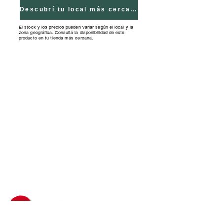
Descubrí tu local más cercano
Incluye 20 Figuras imantadas:
El stock y los precios pueden variar según el local y la
zona geográfica. Consultá la disponibilidad de este
autos motos y carretera.
producto en tu tienda más cercana.
Tiendas