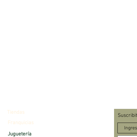
pacient
desarro
niño y 
del cui
cuenta 
estarán
embalaj
-Toy Vet
con tod
cuidar 
-Incluy
mascota
animales
pinzas,
-Funcion
pacient
Tiendas
Suscribi
veterin
Franquicias
habitac
juego.
Juguetería