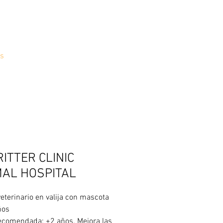
s
RITTER CLINIC
MAL HOSPITAL
veterinario en valija con mascota
ños
comendada: +2 años. Mejora las