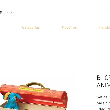
Categorías
Nosotros
Tienda
B- C
ANI
Set de 
para ni
Edad Re