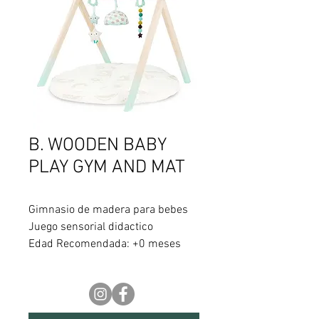
B. WOODEN BABY
PLAY GYM AND MAT
Gimnasio de madera para bebes
Juego sensorial didactico
Edad Recomendada: +0 meses
Descripcion:
Prepárate para un momento de
ensueño con el gimnasio para
bebés Starry Sky de B. baby! Los