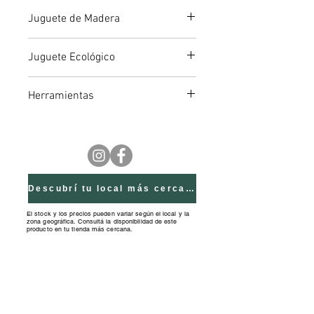
que el niño desar rolle su
Juguete de Madera
imaginación y creatividad.
Contiene 1 banco de trabajo + 30
Juguete Ecológico
herramientas y piezas. Edad
recomendada más de 1 año y 6
meses.
Herramientas
Descubrí tu local más cercano
El stock y los precios pueden variar según el local y la
zona geográfica. Consultá la disponibilidad de este
producto en tu tienda más cercana.