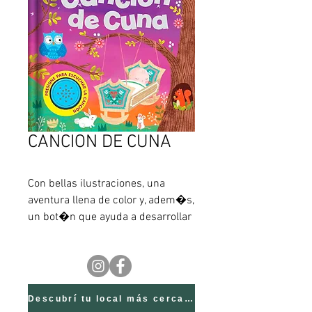
CANCION DE CUNA
Con bellas ilustraciones, una 
aventura llena de color y, adem�s, 
un bot�n que ayuda a desarrollar 
el reconocimiento sonoro y nos 
entrega elementos interactivos, 
que completan una experiencia 
memorable. Acurr�cate mientras 
el viento mece suavemente la 
Descubrí tu local más cercano