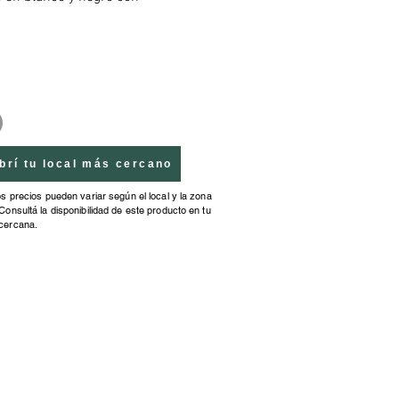
es personajes. Para jugar con la 
 entre las partes y el todo. 
aci�n mano-ojo y memoria a 
azo."
brí tu local más cercano
os precios pueden variar según el local y la zona
Consultá la disponibilidad de este producto en tu
cercana.