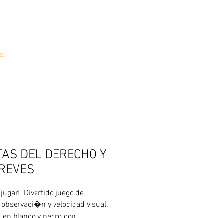
s
TAS DEL DERECHO Y
 REVES
 jugar!  Divertido juego de 
 observaci�n y velocidad visual. 
s en blanco y negro con 