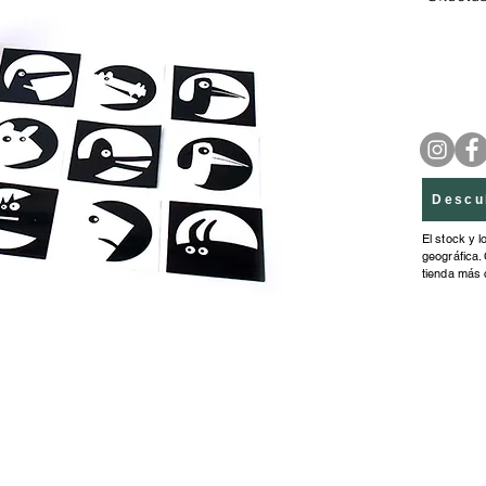
diferent
relaci�n
coordin
corto pl
Descu
El stock y l
geográfica. 
tienda más 