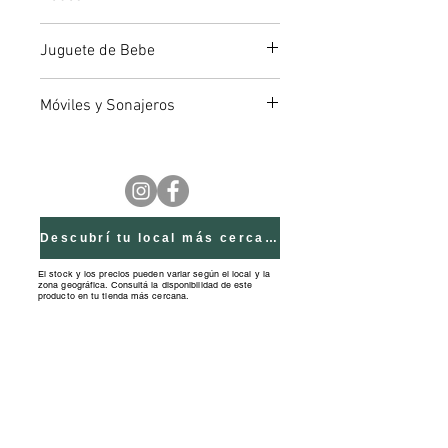
bebé, estimulando su curiosidad y
alegrando su paseo.Medidas Caja:
Juguete de Bebe
41x28x7cm.
Móviles y Sonajeros
Descubrí tu local más cercano
El stock y los precios pueden variar según el local y la
zona geográfica. Consultá la disponibilidad de este
producto en tu tienda más cercana.