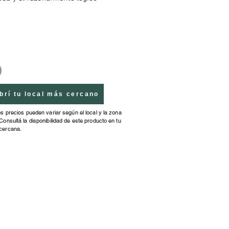
ico, mientras se divierte
 escenas con los 8 animalitos o
rta dentro de la caja. Ideal para
on disminución visual
brí tu local más cercano
os precios pueden variar según el local y la zona
Consultá la disponibilidad de este producto en tu
cercana.