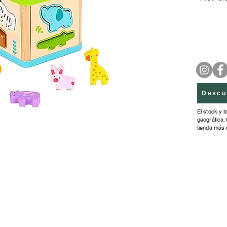
matemát
armando
los ensa
niños c
Descu
El stock y l
geográfica. 
tienda más 