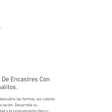
s
 De Encastres Con
alitos.
 descubre las formas, los colores
ociación. Desarrolla su
dad y el razonamiento lógico-