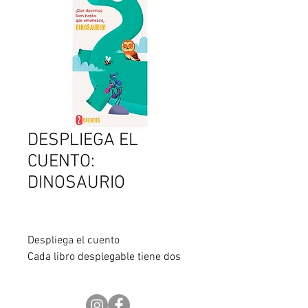
DESPLIEGA EL
CUENTO:
DINOSAURIO
Despliega el cuento
Cada libro desplegable tiene dos
historias: de un lado vas a conocer
cómo los animales
ayudan a Dinosaurio o Elefantito a