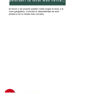
Descubrí tu local más cercano
El stock y los precios pueden variar según el local y la
zona geográfica. Consultá la disponibilidad de este
producto en tu tienda más cercana.
Tiendas
Franquicias