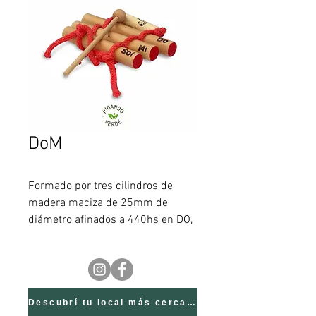
DoM
Formado por tres cilindros de
madera maciza de 25mm de
diámetro afinados a 440hs en DO,
MI y SOL, con un mango de
madera y unidos con soga de
algodón tejida. Formando el
acorde de DO Mayor. Incluye una
baqueta de madera.Edad
Descubrí tu local más cercano