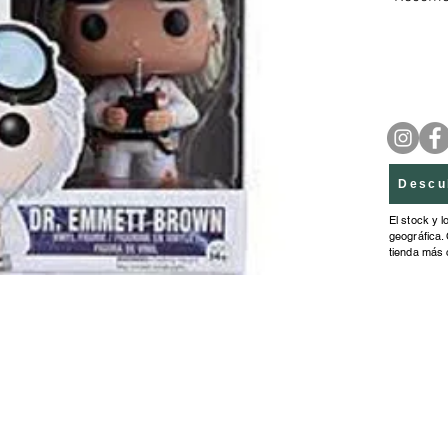
Descu
El stock y l
geográfica. 
tienda más 