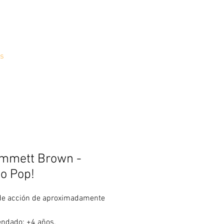
s
Emmett Brown -
o Pop!
de acción de aproximadamente
ndado: +4 años.