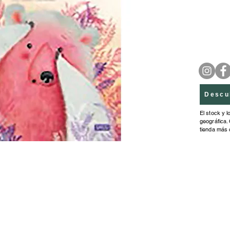
Descu
El stock y l
geográfica. 
tienda más 