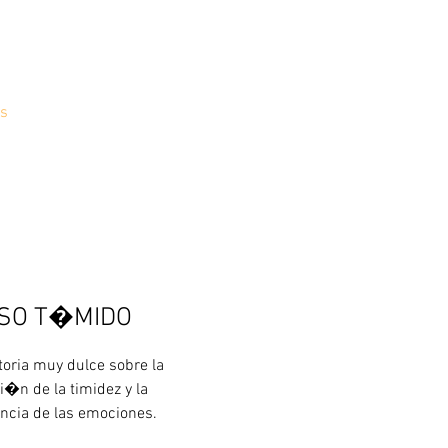
s
OSO T�MIDO
toria muy dulce sobre la 
�n de la timidez y la 
ncia de las emociones.