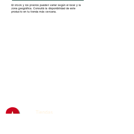
El stock y los precios pueden variar según el local y la
zona geográfica. Consultá la disponibilidad de este
producto en tu tienda más cercana.
Tiendas
Franquicias