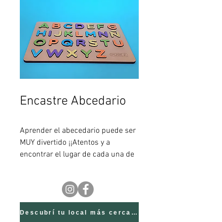
Encastre Abcedario
Aprender el abecedario puede ser
MUY divertido ¡¡Atentos y a
encontrar el lugar de cada una de
las letras!! ¿se animan?
Los juguetes de madera no tienen
la ligereza de los juguetes de
plástico. Son juguetes con mayor
presencia. Los niños tienen que
Descubrí tu local más cercano