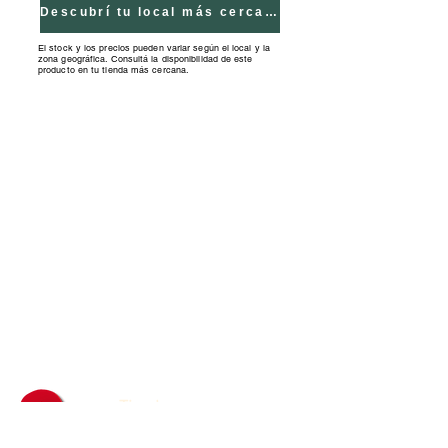
forma y tamaño, desarrollando el
Descubrí tu local más cercano
pensamiento lógico. Medidas Caja:
El stock y los precios pueden variar según el local y la
zona geográfica. Consultá la disponibilidad de este
30x22,5x1,5cm.
producto en tu tienda más cercana.
Tiendas