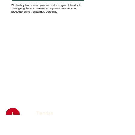
El stock y los precios pueden variar según el local y la
zona geográfica. Consultá la disponibilidad de este
producto en tu tienda más cercana.
Tiendas
Franquicias