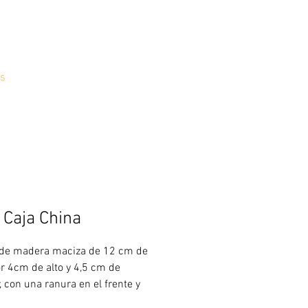
s
 Caja China
de madera maciza de 12 cm de
or 4cm de alto y 4,5 cm de
, con una ranura en el frente y
a de madera.Edad recomendad.