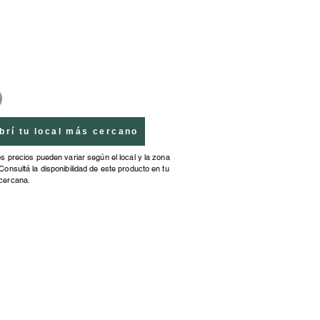
s Medidas: Alto: 24 cm.Ancho:
Profundidad: 5 cm.
brí tu local más cercano
os precios pueden variar según el local y la zona
Consultá la disponibilidad de este producto en tu
cercana.