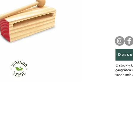
+ 3 año
16 cm. 
Descu
El stock y l
geográfica. 
tienda más 