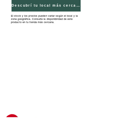
Edad mínima recomendada: 5
Descubrí tu local más cercano
años Calidad cresko
El stock y los precios pueden variar según el local y la
zona geográfica. Consultá la disponibilidad de este
producto en tu tienda más cercana.
Tiendas