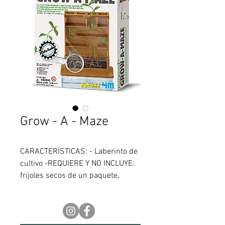
Grow - A - Maze
CARACTERÍSTICAS: - Laberinto de
cultivo -REQUIERE Y NO INCLUYE:
frijoles secos de un paquete,
tierra, recipiente pequeño, algodón
- Contenido ilustrado en caja -
Instrucciones detalladas - 4M -
Modelo: GROW-A-MAZE 1/6/36 -