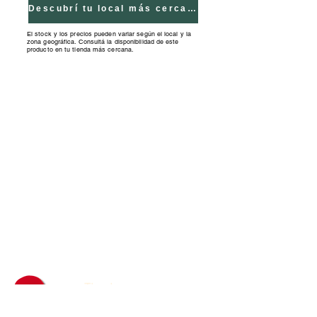
vocabulario."
Descubrí tu local más cercano
El stock y los precios pueden variar según el local y la
zona geográfica. Consultá la disponibilidad de este
producto en tu tienda más cercana.
Tiendas