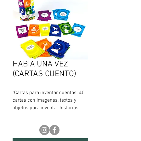
HABIA UNA VEZ
(CARTAS CUENTO)
"Cartas para inventar cuentos. 40 
cartas con Imagenes, textos y 
objetos para inventar historias. 
Estimulan la imaginaci�n y la 
creatividad. Ayudan a desarrollar 
la capacidad de expresi�n, 
comunicaci�n, argumentativa y 