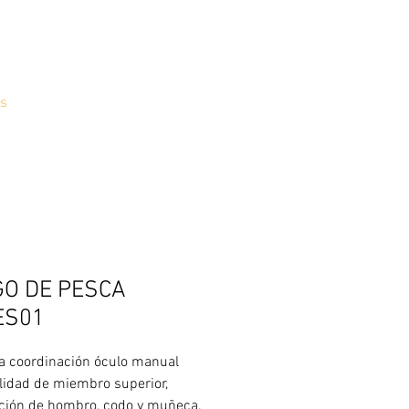
s
GO DE PESCA
ES01
ja coordinación óculo manual
ilidad de miembro superior,
ación de hombro, codo y muñeca.