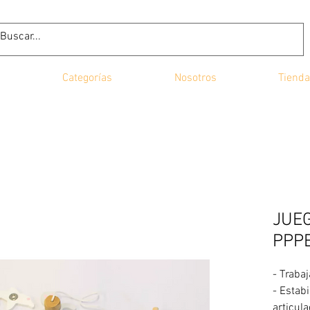
Categorías
Nosotros
Tienda
JUE
PPP
- Traba
- Estab
articul