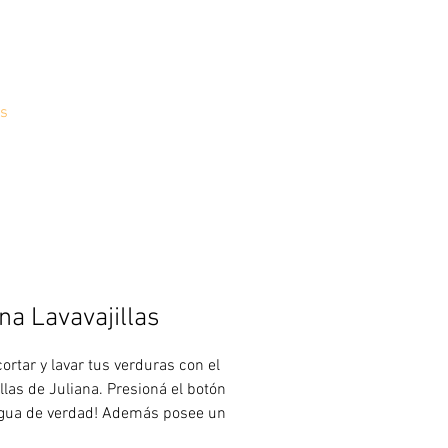
s
na Lavavajillas
ortar y lavar tus verduras con el
llas de Juliana. Presioná el botón
agua de verdad! Además posee un
e para que puedas vaciarlo