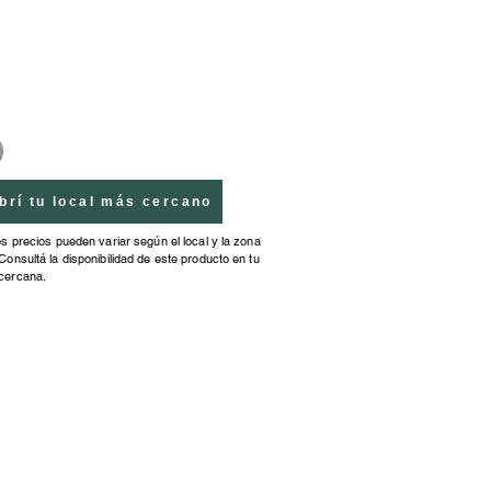
nte, después de lavar tus
. ¡Para jugar con canilla de
brí tu local más cercano
os precios pueden variar según el local y la zona
Consultá la disponibilidad de este producto en tu
cercana.