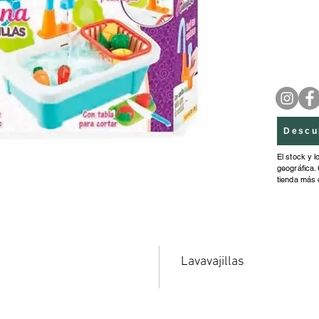
fácilme
verduras
agua!
Descu
El stock y l
geográfica. 
tienda más 
Lavavajillas