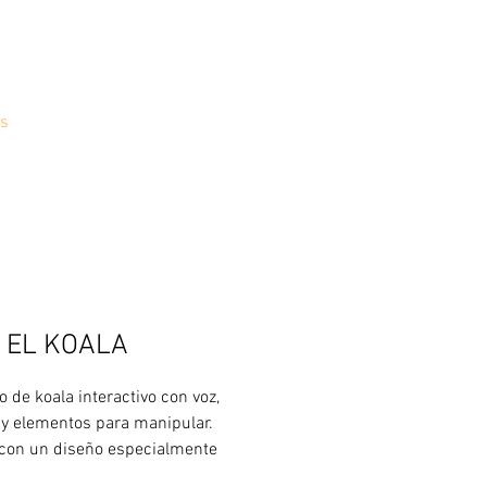
s
 EL KOALA
 de koala interactivo con voz,
y elementos para manipular.
con un diseño especialmente
para fácil itar su agarre y