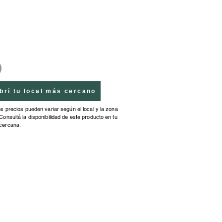
mato cartón y letras mayúsculas
 primeros lectores."
brí tu local más cercano
os precios pueden variar según el local y la zona
Consultá la disponibilidad de este producto en tu
cercana.