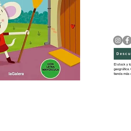
Con for
para los
Descu
El stock y l
geográfica. 
tienda más 