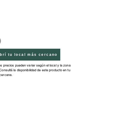
render a reconocer los n�meros 
 hasta 10. 10 sirenas para 
en el puzle y aprender a 
er los n�meros y a contar.
brí tu local más cercano
os precios pueden variar según el local y la zona
Consultá la disponibilidad de este producto en tu
cercana.