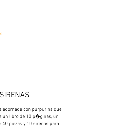
s
 SIRENAS
a adornada con purpurina que 
e un libro de 10 p�ginas, un 
e 40 piezas y 10 sirenas para 
y colocar en el rompecabezas, 