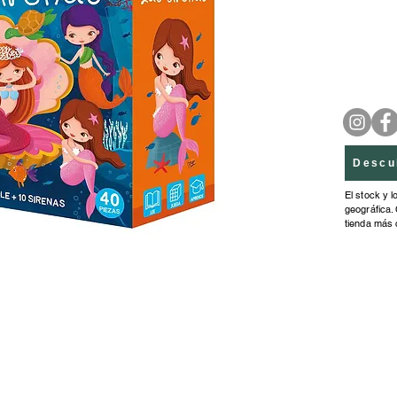
para ap
y contar
colocar 
reconoc
Descu
El stock y l
geográfica. 
tienda más 