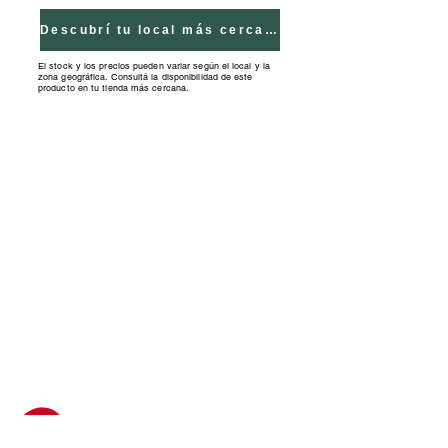
personalizados.
Descubrí tu local más cercano
El stock y los precios pueden variar según el local y la
zona geográfica. Consultá la disponibilidad de este
producto en tu tienda más cercana.
Tiendas