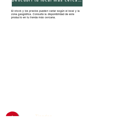
Descubrí tu local más cercano
El stock y los precios pueden variar según el local y la
zona geográfica. Consultá la disponibilidad de este
producto en tu tienda más cercana.
Tiendas
Franquicias