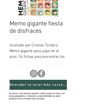
Memo gigante fiesta
de disfraces
ilustrado por Cristian Turdera
Memo gigante para jugar en el
piso. 24 fichas para encontrar los
iguales. Materiales Impreso en
papel ilustración, montado en
ambas caras en cartón de 2mm. y
laminado para permitir su mejor
conservación y limpieza.
Descubrí tu local más cercano
Presentación 24 Fichas: 15x15cm.
El stock y los precios pueden variar según el local y la
zona geográfica. Consultá la disponibilidad de este
Caja de cartón microcorrugado +
producto en tu tienda más cercana.
manija: 30cm x 17cm