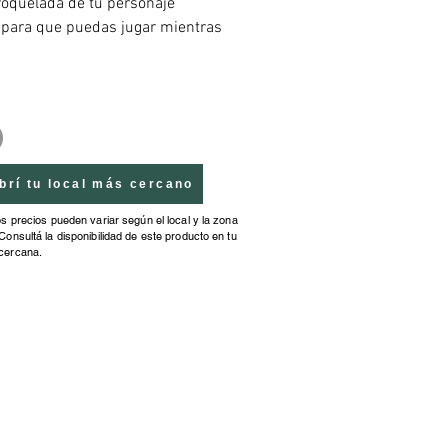
roquelada de tu personaje 
o para que puedas jugar mientras 
s.
brí tu local más cercano
os precios pueden variar según el local y la zona
Consultá la disponibilidad de este producto en tu
cercana.