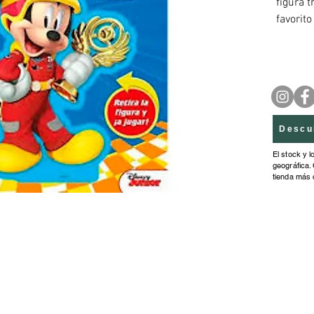
figura t
favorit
aprende
Descu
El stock y l
geográfica. 
tienda más 