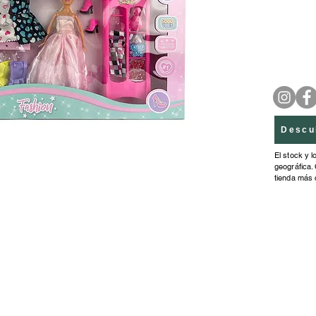
Descu
El stock y l
geográfica. 
tienda más 