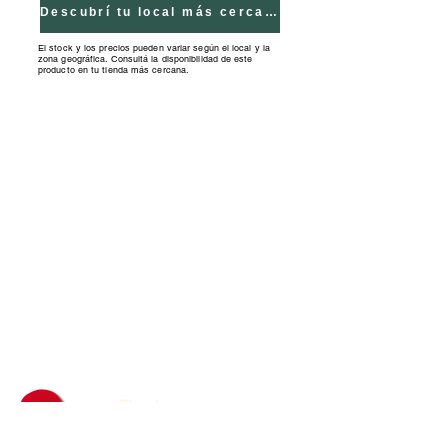
Descubrí tu local más cercano
El stock y los precios pueden variar según el local y la
zona geográfica. Consultá la disponibilidad de este
producto en tu tienda más cercana.
Tiendas