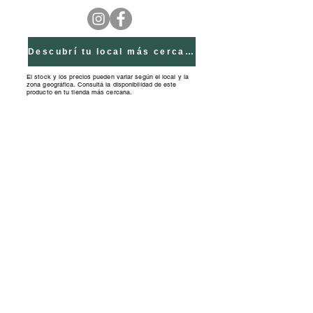
jugar sin parar mientras aprendes.
Descubrí tu local más cercano
El stock y los precios pueden variar según el local y la
zona geográfica. Consultá la disponibilidad de este
producto en tu tienda más cercana.