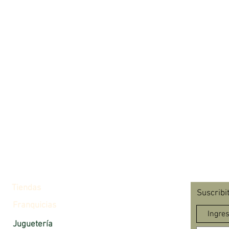
con las
divertir
vocabul
mejorar
Tiendas
Suscribi
Franquicias
Juguetería