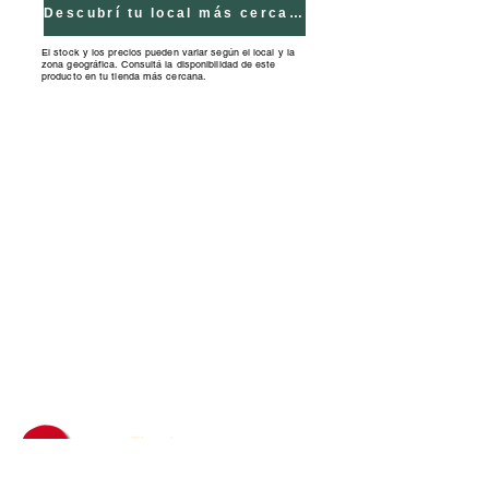
Incluidas: SI. Tipo de Pila: 3 AA.
Descubrí tu local más cercano
El stock y los precios pueden variar según el local y la
zona geográfica. Consultá la disponibilidad de este
producto en tu tienda más cercana.
Tiendas