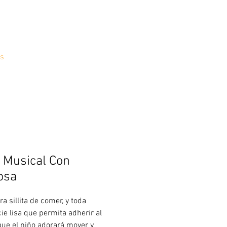
s
 Musical Con
osa
ra sillita de comer, y toda
ie lisa que permita adherir al
que el niño adorará mover y