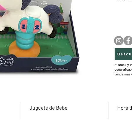
encende
coordin
causa -
niños c
Caja: 2
Descu
El stock y l
geográfica. 
tienda más 
Juguete de Bebe
Hora 