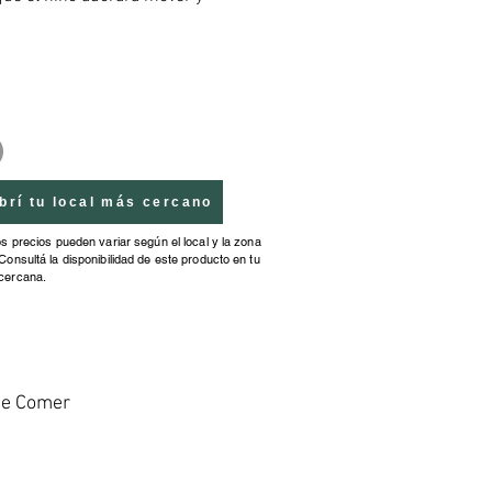
r su música y luces. Estimula la
ación visomotora y la relación de
 efecto. Recomendado para
on disminución visual. Medidas
1x21x11,5cm.
brí tu local más cercano
os precios pueden variar según el local y la zona
Consultá la disponibilidad de este producto en tu
cercana.
de Comer