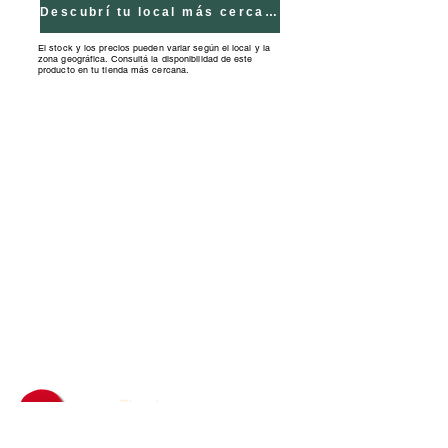
Descubrí tu local más cercano
El stock y los precios pueden variar según el local y la
zona geográfica. Consultá la disponibilidad de este
producto en tu tienda más cercana.
Tiendas