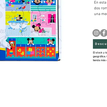
En esta
dos rom
una med
en cart
durader
Descu
El stock y l
geográfica. 
tienda más 