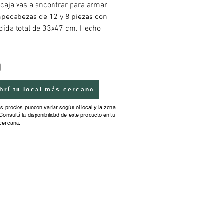
 caja vas a encontrar para armar
pecabezas de 12 y 8 piezas con
ida total de 33x47 cm. Hecho
ón montado, súper resistente y
o.
brí tu local más cercano
os precios pueden variar según el local y la zona
Consultá la disponibilidad de este producto en tu
cercana.