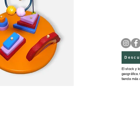
Descu
El stock y l
geográfica. 
tienda más 