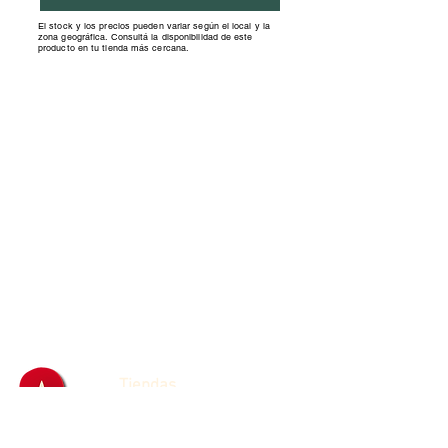
El stock y los precios pueden variar según el local y la
zona geográfica. Consultá la disponibilidad de este
producto en tu tienda más cercana.
Tiendas
Franquicias