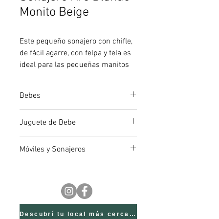
Monito Beige
Este pequeño sonajero con chifle,
de fácil agarre, con felpa y tela es
ideal para las pequeñas manitos
adaptándose al reflejo de prensión
de los primeros meses.Medidas
Bebes
Caja: 13,5x8x21cm.
Juguete de Bebe
Móviles y Sonajeros
Descubrí tu local más cercano